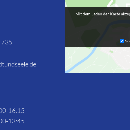
Mit dem Laden der Karte akzep
7 735
Goo
tundseele.de
00-16:15
00-13:45