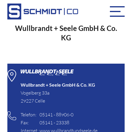
Wullbrandt + Seele GmbH & Co.
KG
Wullbrandt + Seele GmbH & Co. KG
Vogelberg 33a
29227 Celle
Telefon:
05141 - 88906-0
Fax:
05141 - 23338
Internet:
www.wullbrandtundseele.de