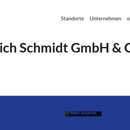
Standorte
Unternehmen
o
ich Schmidt GmbH & 
Mit dem Laden
der Karte
akzeptieren Sie
die
Datenschutzerklärung
von Google.
Mehr erfahren
Karte
laden