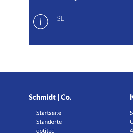
SL
Schmidt | Co.
Startseite
S
Standorte
O
optitec
4