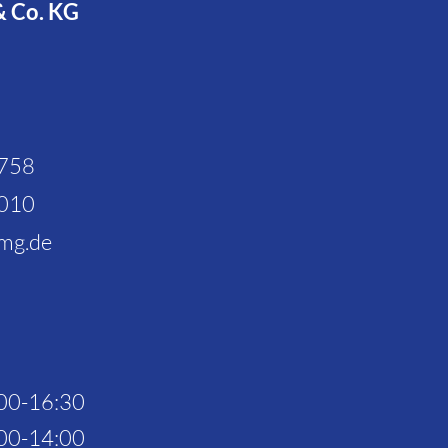
& Co. KG
Google Maps
immer entsperren
0758
1010
mg.de
00-16:30
00-14:00